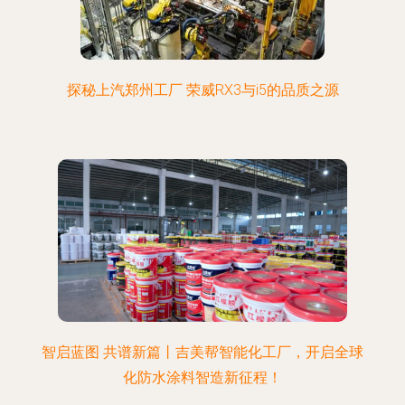
探秘上汽郑州工厂 荣威RX3与i5的品质之源
智启蓝图 共谱新篇丨吉美帮智能化工厂，开启全球
化防水涂料智造新征程！