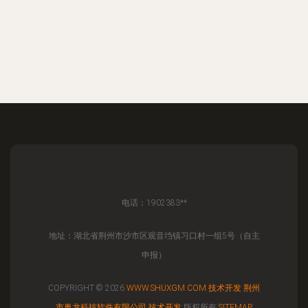
电话：1902383**
地址：湖北省荆州市沙市区观音垱镇习口村一组5号（自主
申报）
COPYRIGHT © 2026
WWW.SHUXGM.COM
技术开发
荆州
市奥龙科技软件有限公司
技术开发
版权所有
SITEMAP