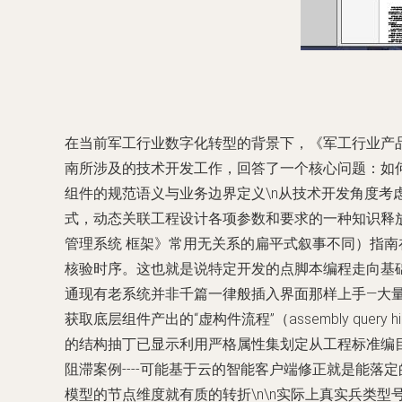
在当前军工行业数字化转型的背景下，《军工行业产品
南所涉及的技术开发工作，回答了一个核心问题：如何
组件的规范语义与业务边界定义\n从技术开发角度
式，动态关联工程设计各项参数和要求的一种知识释
管理系统 框架》常用无关系的扁平式叙事不同）指南
核验时序。这也就是说特定开发的点脚本编程走向基
通现有老系统并非千篇一律般插入界面那样上手—大
获取底层组件产出的“虚构件流程”（assembly quer
的结构抽丁已显示利用严格属性集划定从工程标准编
阻滞案例----可能基于云的智能客户端修正就是能
模型的节点维度就有质的转折\n\n实际上真实兵类