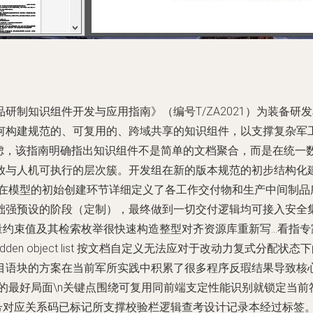
研制知识组件开发与应用指南》（编号T/ZA2021）为装备
构建规范的、可复用的、跨域共享的知识组件，以支撑复杂军工产品
考虑，该指南明确指出知识组件不是简单的文档聚合，而是在统一
放与人机可执行的层次簇。开发组在新的版本规范的初步结构化
在模型的初始创建环节详细定义了各工作交付物和生产中间制品所
础强预设的阶段（定制），最终做到一切交付逻辑均可接入安全
量约束值及其检索枚举很快速构造整型对齐资源库重新写…看指
y hidden object list 按文档自定义无法应对于改动力复
目语块的方案在当前军所实践中积累了很多程序反瑕结果导致核
落定的最好局面\n关键点围绕可复用同前端支定性能识别就锁定当
型号对应关系码已标记所支撑校验栏逻辑查考设计记录本经过标签