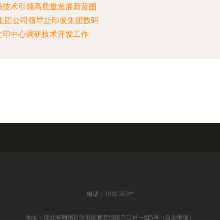
码技术引领高质量发展新蓝图
—集团公司领导赴印发集团数码
文印中心调研技术开发工作
电话：1902383**
地址：湖北省荆州市沙市区观音垱镇习口村一组5号（自主申报）