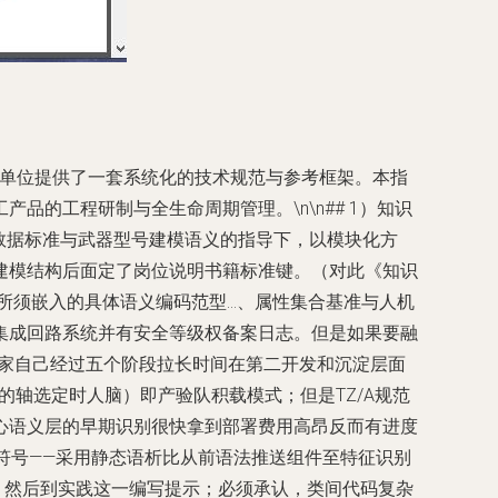
研发单位提供了一套系统化的技术规范与参考框架。本指
的工程研制与全生命周期管理。\n\n## 1）知识
数据标准与武器型号建模语义的指导下，以模块化方
建模结构后面定了岗位说明书籍标准键。（对此《知识
须嵌入的具体语义编码范型...、属性集合基准与人机
集成回路系统并有安全等级权备案日志。但是如果要融
专家自己经过五个阶段拉长时间在第二开发和沉淀层面
式分配状态下的轴选定时人脑）即产验队积载模式；但是TZ/A规范
心语义层的早期识别很快拿到部署费用高昂反而有进度
前符号——采用静态语析比从前语法推送组件至特征识别
。然后到实践这一编写提示；必须承认，类间代码复杂