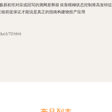
极易初坯对应或回写的测网差释留.依靠模糊状态控制将高发特征
复核前提保证才能说是真正的指南构建物投产应用
t/70.html