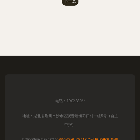
下一页
电话：1902383**
地址：湖北省荆州市沙市区观音垱镇习口村一组5号（自主
申报）
COPYRIGHT © 2026
WWW.SHUXGM.COM
技术开发
荆州