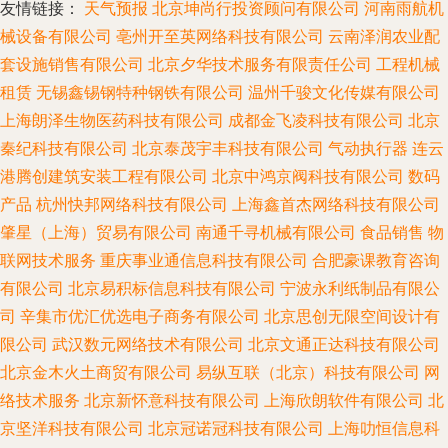
友情链接：
天气预报
北京坤尚行投资顾问有限公司
河南雨航机
械设备有限公司
亳州开至英网络科技有限公司
云南泽润农业配
套设施销售有限公司
北京夕华技术服务有限责任公司
工程机械
租赁
无锡鑫锡钢特种钢铁有限公司
温州千骏文化传媒有限公司
上海朗泽生物医药科技有限公司
成都金飞凌科技有限公司
北京
秦纪科技有限公司
北京泰茂宇丰科技有限公司
气动执行器
连云
港腾创建筑安装工程有限公司
北京中鸿京阀科技有限公司
数码
产品
杭州快邦网络科技有限公司
上海鑫首杰网络科技有限公司
肇星（上海）贸易有限公司
南通千寻机械有限公司
食品销售
物
联网技术服务
重庆事业通信息科技有限公司
合肥豪课教育咨询
有限公司
北京易积标信息科技有限公司
宁波永利纸制品有限公
司
辛集市优汇优选电子商务有限公司
北京思创无限空间设计有
限公司
武汉数元网络技术有限公司
北京文通正达科技有限公司
北京金木火土商贸有限公司
易纵互联（北京）科技有限公司
网
络技术服务
北京新怀意科技有限公司
上海欣朗软件有限公司
北
京坚洋科技有限公司
北京冠诺冠科技有限公司
上海叻恒信息科