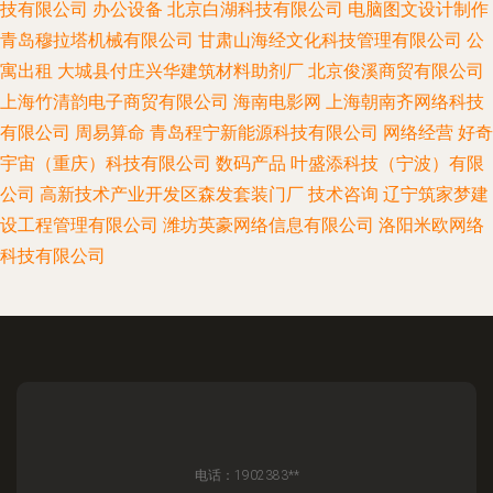
技有限公司
办公设备
北京白湖科技有限公司
电脑图文设计制作
青岛穆拉塔机械有限公司
甘肃山海经文化科技管理有限公司
公
寓出租
大城县付庄兴华建筑材料助剂厂
北京俊溪商贸有限公司
上海竹清韵电子商贸有限公司
海南电影网
上海朝南齐网络科技
有限公司
周易算命
青岛程宁新能源科技有限公司
网络经营
好奇
宇宙（重庆）科技有限公司
数码产品
叶盛添科技（宁波）有限
公司
高新技术产业开发区森发套装门厂
技术咨询
辽宁筑家梦建
设工程管理有限公司
潍坊英豪网络信息有限公司
洛阳米欧网络
科技有限公司
电话：1902383**