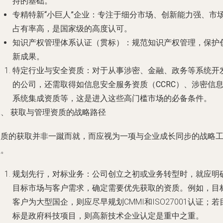
持的基础。
专精特新“小巨人”企业
：专注于细分市场、创新能力强、市
占有率高，是国家级的高度认可。
知识产权管理体系认证（贯标）
：规范知识产权管理，保护
新成果。
特定行业与安全资质
：对于从事涉密、金融、政务等系统开
的公司，还需取得如
信息安全服务资质（CCRC）
、
涉密信
系统集成资质
等，这是进入这些高门槛市场的必备条件。
二、 获取与管理资质的战略路径
资质的获取并非一蹴而就，而应视为一项与企业成长同步的战略
程。
规划先行，对标业务
：公司创立之初或业务转型时，就应明
目标市场与客户需求，确定需要优先获取的资质。例如，目
客户为大型国企，则应尽早规划CMMI和ISO27001认证；若
标是政府科技项目，则高新技术企业认定是重中之重。