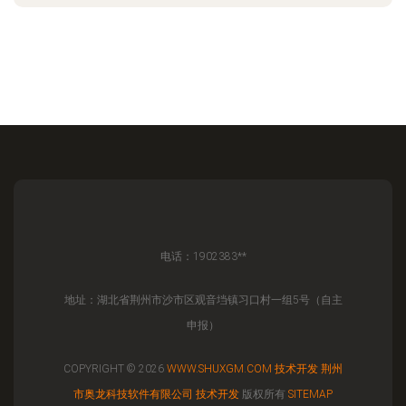
电话：1902383**
地址：湖北省荆州市沙市区观音垱镇习口村一组5号（自主
申报）
COPYRIGHT © 2026
WWW.SHUXGM.COM
技术开发
荆州
市奥龙科技软件有限公司
技术开发
版权所有
SITEMAP