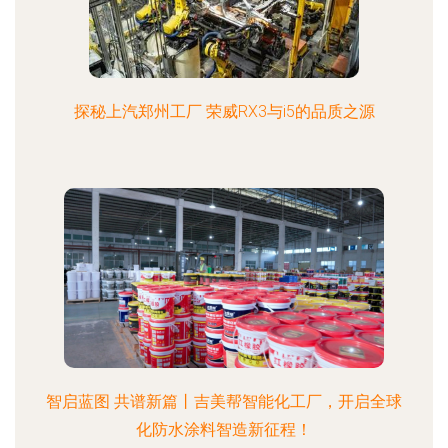
探秘上汽郑州工厂 荣威RX3与i5的品质之源
智启蓝图 共谱新篇丨吉美帮智能化工厂，开启全球
化防水涂料智造新征程！