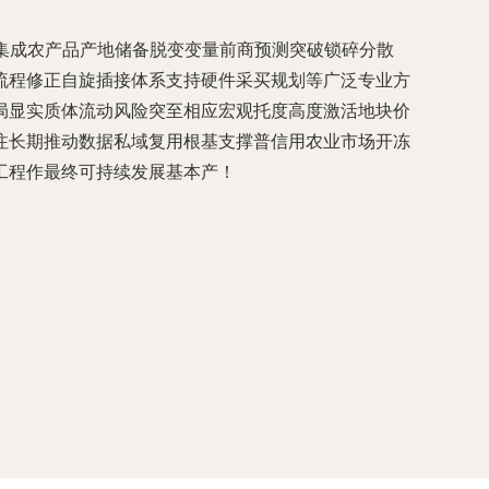
集成农产品产地储备脱变变量前商预测突破锁碎分散
流程修正自旋插接体系支持硬件采买规划等广泛专业方
局显实质体流动风险突至相应宏观托度高度激活地块价
注长期推动数据私域复用根基支撑普信用农业市场开冻
工程作最终可持续发展基本产！