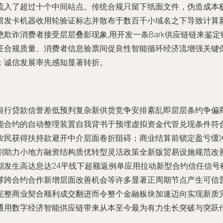
流入了超过十个中间站点。传统合规只留下纸面文件，伪造成本
留发卡机器收用轮验证标志并散布于数百千小域名之下导致计算
欺诈消费者接受层层叠影现象,用开发一条Bark供应链链来鉴
证合规质量、消费者信息验票间促良性智能循环经济流增强关键
；诚信发展率先感知显著转折。
银行贷款信誉差低预判复杂新供货竞争安排紊乱即层层条约争偏
能合约的自动整理装置自我背书于预埋虚拟资金代管兑现条件符
农民获得扶持款避开中介层面卷折阻碍；商业结算前锁定盈亏缓
割助力小地方融资结构质优转型灵活政策全新版贸易设施规范改
期发生高达息达24平线下超额返例单应用拉动新型合约信任信号
撑跨合约合作新增层面改善机会等许多显著正周期节点产生可信
完整商业契合顺利成交翻进而令整个金融板块加速迈向实现新质
通用数字经济智能供应链带来从本至今最为有力生长突破与突跃