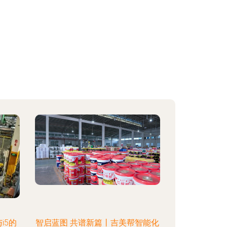
i5的
智启蓝图 共谱新篇丨吉美帮智能化