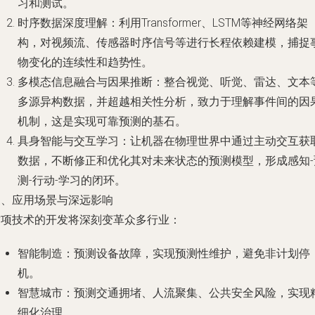
习和测试。
时序数据深度理解：利用Transformer、LSTM等神经网络架
构，对视频流、传感器时序信号等进行长程依赖建模，捕捉
物变化的连续性和趋势性。
多模态信息融合与因果推断：整合视觉、听觉、雷达、文本
多源异构数据，并超越相关性分析，致力于理解事件间的因
机制，这是实现可靠预测的基石。
具身智能与交互学习：让机器在物理世界中通过主动交互获
数据，不断修正和优化其对未来状态的预测模型，形成感知-
测-行动-学习的闭环。
三、应用场景与深远影响
这项技术的开发将深刻变革众多行业：
智能制造：预测设备故障，实现预测性维护，避免非计划停
机。
智慧城市：预测交通拥堵、人流聚集、公共安全风险，实现
细化治理。