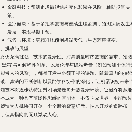
金融科技：预测市场微观结构变化和潜在风险，辅助投资决
策。
医疗健康：基于多组学数据与连续生理监测，预测疾病发生
发展，实现早期干预。
气候与环境：更精准地预测极端天气与生态环境演变。
四、挑战与展望
前路仍充满挑战。技术的复杂性、对高质量时序数据的需求、预
的“黑箱”与可解释性问题、以及伦理与隐私考量（例如预测个体行
可能带来的风险），都是开发中必须正视的课题。随着算力的持
突破、算法的不断创新以及跨学科协作的深化，“让机器识别未来”
感知技术将逐步从特定封闭场景走向开放复杂环境。它最终将赋
机器成为一种具有前瞻性思维的智能体，不仅响应世界，更能预
和塑造为人机协同开创一个全新的智慧纪元。技术开发的道路虽
长，但其指向的无疑激动人心。